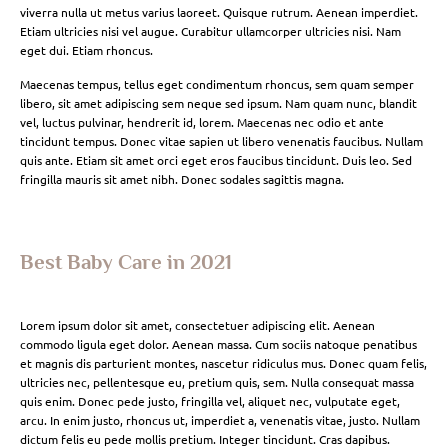
viverra nulla ut metus varius laoreet. Quisque rutrum. Aenean imperdiet.
Etiam ultricies nisi vel augue. Curabitur ullamcorper ultricies nisi. Nam
eget dui. Etiam rhoncus.
Maecenas tempus, tellus eget condimentum rhoncus, sem quam semper
libero, sit amet adipiscing sem neque sed ipsum. Nam quam nunc, blandit
vel, luctus pulvinar, hendrerit id, lorem. Maecenas nec odio et ante
tincidunt tempus. Donec vitae sapien ut libero venenatis faucibus. Nullam
quis ante. Etiam sit amet orci eget eros faucibus tincidunt. Duis leo. Sed
fringilla mauris sit amet nibh. Donec sodales sagittis magna.
Best Baby Care in 2021
Lorem ipsum dolor sit amet, consectetuer adipiscing elit. Aenean
commodo ligula eget dolor. Aenean massa. Cum sociis natoque penatibus
et magnis dis parturient montes, nascetur ridiculus mus. Donec quam felis,
ultricies nec, pellentesque eu, pretium quis, sem. Nulla consequat massa
quis enim. Donec pede justo, fringilla vel, aliquet nec, vulputate eget,
arcu. In enim justo, rhoncus ut, imperdiet a, venenatis vitae, justo. Nullam
dictum felis eu pede mollis pretium. Integer tincidunt. Cras dapibus.