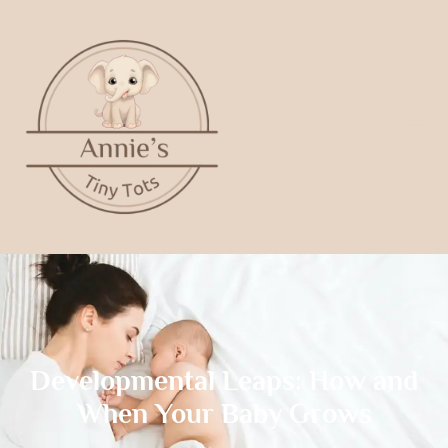
Developmental Leaps: How and
When Your Baby Grows