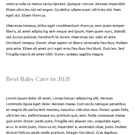
viverra nulla ut metus varius laoreet. Quisque rutrum. Aenean imperdiet.
Etiam ultricies nisi vel augue. Curabitur ullamcorper ultricies nisi. Nam
eget dui. Etiam rhoncus.
Maecenas tempus, tellus eget condimentum rhoncus, sem quam semper
libero, sit amet adipiscing sem neque sed ipsum. Nam quam nunc, blandit
vel, luctus pulvinar, hendrerit id, lorem. Maecenas nec odio et ante
tincidunt tempus. Donec vitae sapien ut libero venenatis faucibus. Nullam
quis ante. Etiam sit amet orci eget eros faucibus tincidunt. Duis leo. Sed
fringilla mauris sit amet nibh. Donec sodales sagittis magna.
Best Baby Care in 2021
Lorem ipsum dolor sit amet, consectetuer adipiscing elit. Aenean
commodo ligula eget dolor. Aenean massa. Cum sociis natoque penatibus
et magnis dis parturient montes, nascetur ridiculus mus. Donec quam felis,
ultricies nec, pellentesque eu, pretium quis, sem. Nulla consequat massa
quis enim. Donec pede justo, fringilla vel, aliquet nec, vulputate eget,
arcu. In enim justo, rhoncus ut, imperdiet a, venenatis vitae, justo. Nullam
dictum felis eu pede mollis pretium. Integer tincidunt. Cras dapibus.