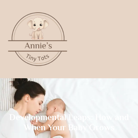
Developmental Leaps: How and
When Your Baby Grows