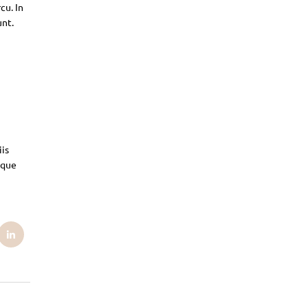
cu. In
unt.
iis
sque