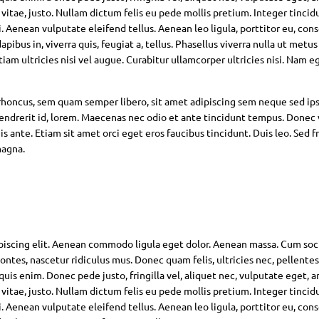
 vitae, justo. Nullam dictum felis eu pede mollis pretium. Integer tincid
Aenean vulputate eleifend tellus. Aenean leo ligula, porttitor eu, con
pibus in, viverra quis, feugiat a, tellus. Phasellus viverra nulla ut metus
am ultricies nisi vel augue. Curabitur ullamcorper ultricies nisi. Nam eg
oncus, sem quam semper libero, sit amet adipiscing sem neque sed ip
hendrerit id, lorem. Maecenas nec odio et ante tincidunt tempus. Donec 
s ante. Etiam sit amet orci eget eros faucibus tincidunt. Duis leo. Sed fr
magna.
piscing elit. Aenean commodo ligula eget dolor. Aenean massa. Cum soc
ntes, nascetur ridiculus mus. Donec quam felis, ultricies nec, pellente
is enim. Donec pede justo, fringilla vel, aliquet nec, vulputate eget, ar
 vitae, justo. Nullam dictum felis eu pede mollis pretium. Integer tincid
Aenean vulputate eleifend tellus. Aenean leo ligula, porttitor eu, con