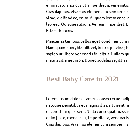
enim justo, rhoncus ut, imperdiet a, venenatis
Cras dapibus. Vivamus elementum semper nisi. 
vitae, eleifend ac, enim. Aliquam lorem ante, da
laoreet. Quisque rutrum. Aenean imperdiet. Eti
Etiam rhoncus.
Maecenas tempus, tellus eget condimentum rh
Nam quam nunc, blandit vel, luctus pulvinar, 
sapien ut libero venenatis faucibus. Nullam qui
mauris sit amet nibh. Donec sodales sagittis 
Best Baby Care in 2021
Lorem ipsum dolor sit amet, consectetuer adi
natoque penatibus et magnis dis parturient mo
eu, pretium quis, sem. Nulla consequat massa qu
enim justo, rhoncus ut, imperdiet a, venenatis
Cras dapibus. Vivamus elementum semper nisi. 