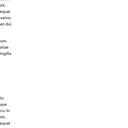
unt.
sequat
 varius
et dui.
sum.
vitae
ingilla
iis
sque
cu. In
unt.
sequat