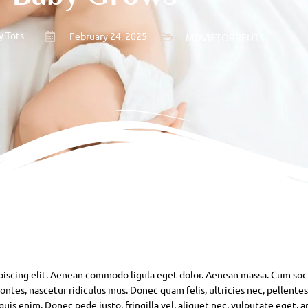
y Tots
February 24, 2025
MOVIETORRENTS
piscing elit. Aenean commodo ligula eget dolor. Aenean massa. Cum soc
ntes, nascetur ridiculus mus. Donec quam felis, ultricies nec, pellente
is enim. Donec pede justo, fringilla vel, aliquet nec, vulputate eget, ar