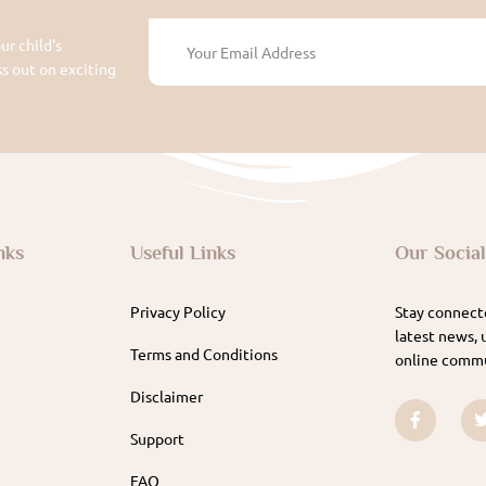
ur child's
 out on exciting
nks
Useful Links
Our Socia
Privacy Policy
Stay connecte
latest news, 
Terms and Conditions
online commu
Disclaimer
Support
FAQ