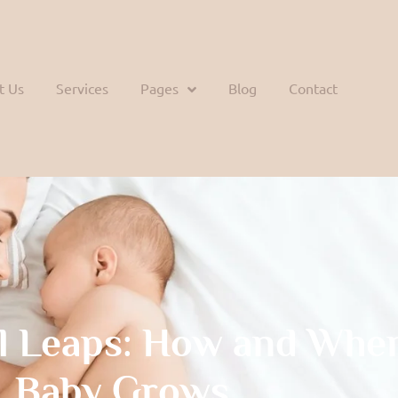
t Us
Services
Pages
Blog
Contact
l Leaps: How and Whe
Baby Grows