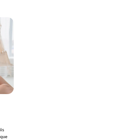
iis
sque