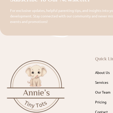
For exclusive updates, helpful parenting tips, and insights into yo
development. Stay connected with our community and never miss
events and promotions!
Quick Li
About Us
Services
Our Team
Pricing
Contact