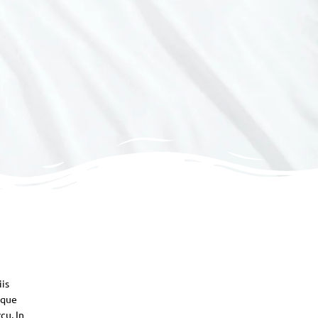
iis
sque
cu. In