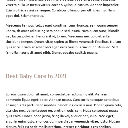
viverra nulla ut metus varius laoreet. Quisque rutrum. Aenean imperdiet.
Etiam ultricies nisi vel augue. Curabitur ullamcorper ultricies nisi. Nam
eget dui. Etiam rhoncus.
Maecenas tempus, tellus eget condimentum rhoncus, sem quam semper
libero, sit amet adipiscing sem neque sed ipsum. Nam quam nunc, blandit
vel, luctus pulvinar, hendrerit id, lorem. Maecenas nec odio et ante
tincidunt tempus. Donec vitae sapien ut libero venenatis faucibus. Nullam
quis ante. Etiam sit amet orci eget eros faucibus tincidunt. Duis leo. Sed
fringilla mauris sit amet nibh. Donec sodales sagittis magna.
Best Baby Care in 2021
Lorem ipsum dolor sit amet, consectetuer adipiscing elit. Aenean
commodo ligula eget dolor. Aenean massa. Cum sociis natoque penatibus
et magnis dis parturient montes, nascetur ridiculus mus. Donec quam felis,
ultricies nec, pellentesque eu, pretium quis, sem. Nulla consequat massa
quis enim. Donec pede justo, fringilla vel, aliquet nec, vulputate eget,
arcu. In enim justo, rhoncus ut, imperdiet a, venenatis vitae, justo. Nullam
dictum felis eu pede mollis pretium. Integer tincidunt. Cras dapibus.