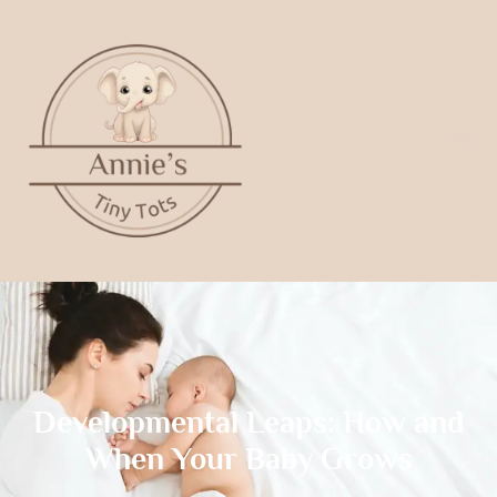
Developmental Leaps: How and
When Your Baby Grows