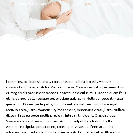
Annie's Tiny Tots
March 3, 2025
MOVIETORRENTS
Lorem ipsum dolor sit amet, consectetuer adipiscing elit. Aenean
commodo ligula eget dolor. Aenean massa. Cum sociis natoque penatibus
et magnis dis parturient montes, nascetur ridiculus mus. Donec quam felis,
ultricies nec, pellentesque eu, pretium quis, sem. Nulla consequat massa
quis enim. Donec pede justo, fringilla vel, aliquet nec, vulputate eget,
arcu. In enim justo, rhoncus ut, imperdiet a, venenatis vitae, justo. Nullam
dictum felis eu pede mollis pretium. Integer tincidunt. Cras dapibus.
Vivamus elementum semper nisi. Aenean vulputate eleifend tellus.
Aenean leo ligula, porttitor eu, consequat vitae, eleifend ac, enim.
Aliquam lorem ante, dapibus in, viverra quis, feugiat a, tellus. Phasellus