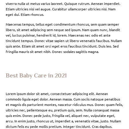
viverra nulla ut metus varius laoreet. Quisque rutrum. Aenean imperdiet.
Etiam ultricies nisi vel augue. Curabitur ullamcorper ultricies nisi. Nam
eget dui. Etiam rhoncus.
Maecenas tempus, tellus eget condimentum rhoncus, sem quam semper
libero, sit amet adipiscing sem neque sed ipsum. Nam quam nunc, blandit
vel, luctus pulvinar, hendrerit id, lorem. Maecenas nec odio et ante
tincidunt tempus. Donec vitae sapien ut libero venenatis faucibus. Nullam
quis ante. Etiam sit amet orci eget eros faucibus tincidunt. Duis leo. Sed
fringilla mauris sit amet nibh. Donec sodales sagittis magna.
Best Baby Care in 2021
Lorem ipsum dolor sit amet, consectetuer adipiscing elit. Aenean
commodo ligula eget dolor. Aenean massa. Cum sociis natoque penatibus
et magnis dis parturient montes, nascetur ridiculus mus. Donec quam felis,
ultricies nec, pellentesque eu, pretium quis, sem. Nulla consequat massa
quis enim. Donec pede justo, fringilla vel, aliquet nec, vulputate eget,
arcu. In enim justo, rhoncus ut, imperdiet a, venenatis vitae, justo. Nullam
dictum felis eu pede mollis pretium. Integer tincidunt. Cras dapibus.