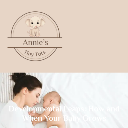
Developmental Leaps: How and
When Your Baby Grows