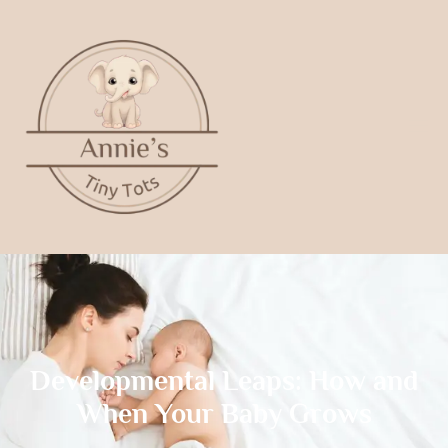
Developmental Leaps: How and
When Your Baby Grows