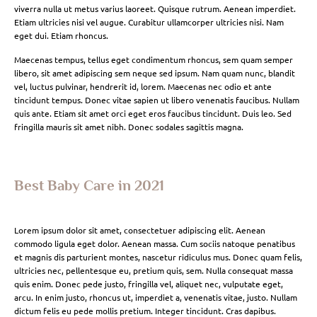
viverra nulla ut metus varius laoreet. Quisque rutrum. Aenean imperdiet.
Etiam ultricies nisi vel augue. Curabitur ullamcorper ultricies nisi. Nam
eget dui. Etiam rhoncus.
Maecenas tempus, tellus eget condimentum rhoncus, sem quam semper
libero, sit amet adipiscing sem neque sed ipsum. Nam quam nunc, blandit
vel, luctus pulvinar, hendrerit id, lorem. Maecenas nec odio et ante
tincidunt tempus. Donec vitae sapien ut libero venenatis faucibus. Nullam
quis ante. Etiam sit amet orci eget eros faucibus tincidunt. Duis leo. Sed
fringilla mauris sit amet nibh. Donec sodales sagittis magna.
Best Baby Care in 2021
Lorem ipsum dolor sit amet, consectetuer adipiscing elit. Aenean
commodo ligula eget dolor. Aenean massa. Cum sociis natoque penatibus
et magnis dis parturient montes, nascetur ridiculus mus. Donec quam felis,
ultricies nec, pellentesque eu, pretium quis, sem. Nulla consequat massa
quis enim. Donec pede justo, fringilla vel, aliquet nec, vulputate eget,
arcu. In enim justo, rhoncus ut, imperdiet a, venenatis vitae, justo. Nullam
dictum felis eu pede mollis pretium. Integer tincidunt. Cras dapibus.