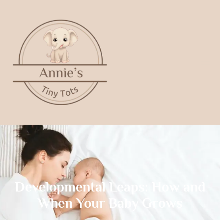
Developmental Leaps: How and
When Your Baby Grows