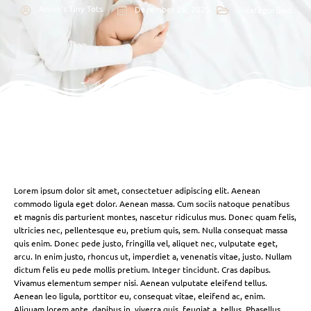
Annie's Tiny Tots
December 26, 2025
Uncategorized
Lorem ipsum dolor sit amet, consectetuer adipiscing elit. Aenean
commodo ligula eget dolor. Aenean massa. Cum sociis natoque penatibus
et magnis dis parturient montes, nascetur ridiculus mus. Donec quam felis,
ultricies nec, pellentesque eu, pretium quis, sem. Nulla consequat massa
quis enim. Donec pede justo, fringilla vel, aliquet nec, vulputate eget,
arcu. In enim justo, rhoncus ut, imperdiet a, venenatis vitae, justo. Nullam
dictum felis eu pede mollis pretium. Integer tincidunt. Cras dapibus.
Vivamus elementum semper nisi. Aenean vulputate eleifend tellus.
Aenean leo ligula, porttitor eu, consequat vitae, eleifend ac, enim.
Aliquam lorem ante, dapibus in, viverra quis, feugiat a, tellus. Phasellus