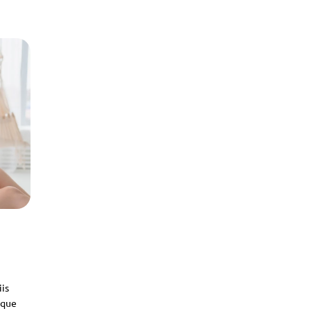
iis
sque