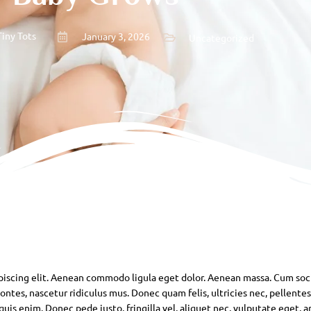
Tiny Tots
January 3, 2026
Uncategorized
piscing elit. Aenean commodo ligula eget dolor. Aenean massa. Cum soc
ntes, nascetur ridiculus mus. Donec quam felis, ultricies nec, pellente
is enim. Donec pede justo, fringilla vel, aliquet nec, vulputate eget, ar