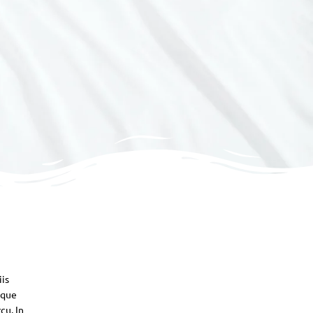
iis
sque
cu. In