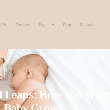
t Us
Services
Pages
Blog
Contact
l Leaps: How and Whe
Baby Grows