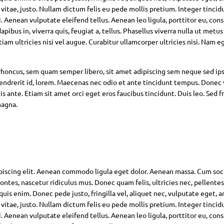
 vitae, justo. Nullam dictum felis eu pede mollis pretium. Integer tincid
Aenean vulputate eleifend tellus. Aenean leo ligula, porttitor eu, con
pibus in, viverra quis, feugiat a, tellus. Phasellus viverra nulla ut metus
am ultricies nisi vel augue. Curabitur ullamcorper ultricies nisi. Nam eg
oncus, sem quam semper libero, sit amet adipiscing sem neque sed ip
hendrerit id, lorem. Maecenas nec odio et ante tincidunt tempus. Donec 
s ante. Etiam sit amet orci eget eros faucibus tincidunt. Duis leo. Sed fr
magna.
piscing elit. Aenean commodo ligula eget dolor. Aenean massa. Cum soc
ntes, nascetur ridiculus mus. Donec quam felis, ultricies nec, pellente
is enim. Donec pede justo, fringilla vel, aliquet nec, vulputate eget, ar
 vitae, justo. Nullam dictum felis eu pede mollis pretium. Integer tincid
Aenean vulputate eleifend tellus. Aenean leo ligula, porttitor eu, con