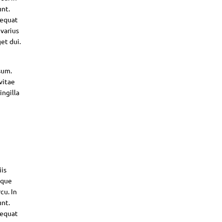
unt.
sequat
 varius
et dui.
sum.
vitae
ingilla
iis
sque
cu. In
unt.
sequat