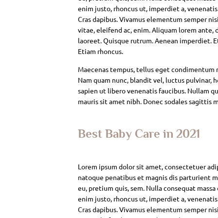
enim justo, rhoncus ut, imperdiet a, venenatis
Cras dapibus. Vivamus elementum semper nisi. 
vitae, eleifend ac, enim. Aliquam lorem ante, da
laoreet. Quisque rutrum. Aenean imperdiet. Eti
Etiam rhoncus.
Maecenas tempus, tellus eget condimentum rh
Nam quam nunc, blandit vel, luctus pulvinar, 
sapien ut libero venenatis faucibus. Nullam qui
mauris sit amet nibh. Donec sodales sagittis 
Best Baby Care in 2021
Lorem ipsum dolor sit amet, consectetuer adi
natoque penatibus et magnis dis parturient mo
eu, pretium quis, sem. Nulla consequat massa qu
enim justo, rhoncus ut, imperdiet a, venenatis
Cras dapibus. Vivamus elementum semper nisi. 