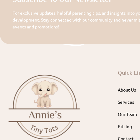
For exclusive updates, helpful parenting tips, and insights into yo
development. Stay connected with our community and never miss
events and promotions!
Quick Li
About Us
Services
Our Team
Pricing
Contact