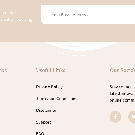
ur child's
 out on exciting
nks
Useful Links
Our Socia
Privacy Policy
Stay connecte
latest news, 
Terms and Conditions
online commu
Disclaimer
Support
FAQ