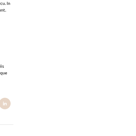
cu. In
unt.
iis
sque