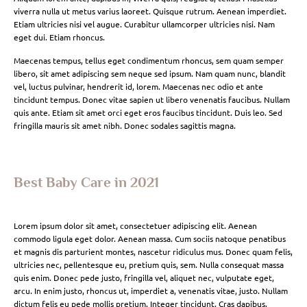
viverra nulla ut metus varius laoreet. Quisque rutrum. Aenean imperdiet.
Etiam ultricies nisi vel augue. Curabitur ullamcorper ultricies nisi. Nam
eget dui. Etiam rhoncus.
Maecenas tempus, tellus eget condimentum rhoncus, sem quam semper
libero, sit amet adipiscing sem neque sed ipsum. Nam quam nunc, blandit
vel, luctus pulvinar, hendrerit id, lorem. Maecenas nec odio et ante
tincidunt tempus. Donec vitae sapien ut libero venenatis faucibus. Nullam
quis ante. Etiam sit amet orci eget eros faucibus tincidunt. Duis leo. Sed
fringilla mauris sit amet nibh. Donec sodales sagittis magna.
Best Baby Care in 2021
Lorem ipsum dolor sit amet, consectetuer adipiscing elit. Aenean
commodo ligula eget dolor. Aenean massa. Cum sociis natoque penatibus
et magnis dis parturient montes, nascetur ridiculus mus. Donec quam felis,
ultricies nec, pellentesque eu, pretium quis, sem. Nulla consequat massa
quis enim. Donec pede justo, fringilla vel, aliquet nec, vulputate eget,
arcu. In enim justo, rhoncus ut, imperdiet a, venenatis vitae, justo. Nullam
dictum felis eu pede mollis pretium. Integer tincidunt. Cras dapibus.