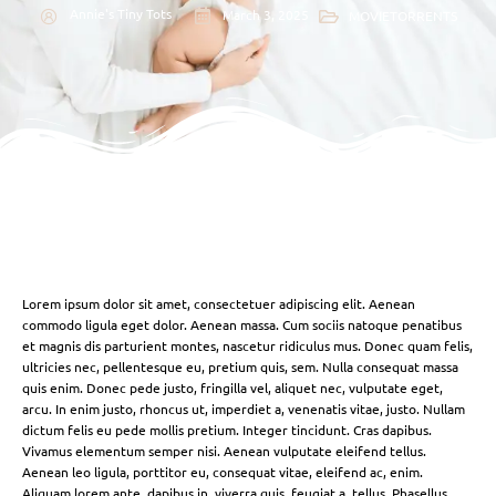
Annie's Tiny Tots
March 3, 2025
MOVIETORRENTS
Lorem ipsum dolor sit amet, consectetuer adipiscing elit. Aenean
commodo ligula eget dolor. Aenean massa. Cum sociis natoque penatibus
et magnis dis parturient montes, nascetur ridiculus mus. Donec quam felis,
ultricies nec, pellentesque eu, pretium quis, sem. Nulla consequat massa
quis enim. Donec pede justo, fringilla vel, aliquet nec, vulputate eget,
arcu. In enim justo, rhoncus ut, imperdiet a, venenatis vitae, justo. Nullam
dictum felis eu pede mollis pretium. Integer tincidunt. Cras dapibus.
Vivamus elementum semper nisi. Aenean vulputate eleifend tellus.
Aenean leo ligula, porttitor eu, consequat vitae, eleifend ac, enim.
Aliquam lorem ante, dapibus in, viverra quis, feugiat a, tellus. Phasellus