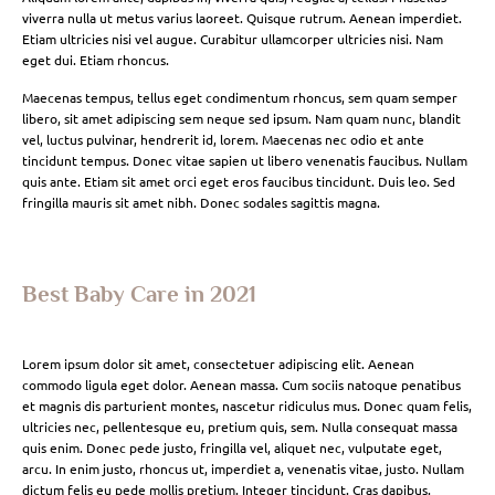
viverra nulla ut metus varius laoreet. Quisque rutrum. Aenean imperdiet.
Etiam ultricies nisi vel augue. Curabitur ullamcorper ultricies nisi. Nam
eget dui. Etiam rhoncus.
Maecenas tempus, tellus eget condimentum rhoncus, sem quam semper
libero, sit amet adipiscing sem neque sed ipsum. Nam quam nunc, blandit
vel, luctus pulvinar, hendrerit id, lorem. Maecenas nec odio et ante
tincidunt tempus. Donec vitae sapien ut libero venenatis faucibus. Nullam
quis ante. Etiam sit amet orci eget eros faucibus tincidunt. Duis leo. Sed
fringilla mauris sit amet nibh. Donec sodales sagittis magna.
Best Baby Care in 2021
Lorem ipsum dolor sit amet, consectetuer adipiscing elit. Aenean
commodo ligula eget dolor. Aenean massa. Cum sociis natoque penatibus
et magnis dis parturient montes, nascetur ridiculus mus. Donec quam felis,
ultricies nec, pellentesque eu, pretium quis, sem. Nulla consequat massa
quis enim. Donec pede justo, fringilla vel, aliquet nec, vulputate eget,
arcu. In enim justo, rhoncus ut, imperdiet a, venenatis vitae, justo. Nullam
dictum felis eu pede mollis pretium. Integer tincidunt. Cras dapibus.