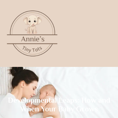
Developmental Leaps: How and
When Your Baby Grows