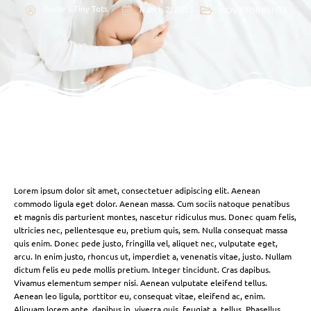
Annie's Tiny Tots
March 2, 2025
MOVIETORRENTS
Lorem ipsum dolor sit amet, consectetuer adipiscing elit. Aenean
commodo ligula eget dolor. Aenean massa. Cum sociis natoque penatibus
et magnis dis parturient montes, nascetur ridiculus mus. Donec quam felis,
ultricies nec, pellentesque eu, pretium quis, sem. Nulla consequat massa
quis enim. Donec pede justo, fringilla vel, aliquet nec, vulputate eget,
arcu. In enim justo, rhoncus ut, imperdiet a, venenatis vitae, justo. Nullam
dictum felis eu pede mollis pretium. Integer tincidunt. Cras dapibus.
Vivamus elementum semper nisi. Aenean vulputate eleifend tellus.
Aenean leo ligula, porttitor eu, consequat vitae, eleifend ac, enim.
Aliquam lorem ante, dapibus in, viverra quis, feugiat a, tellus. Phasellus