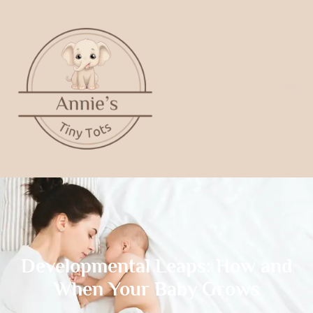
Developmental Leaps: How and
When Your Baby Grows