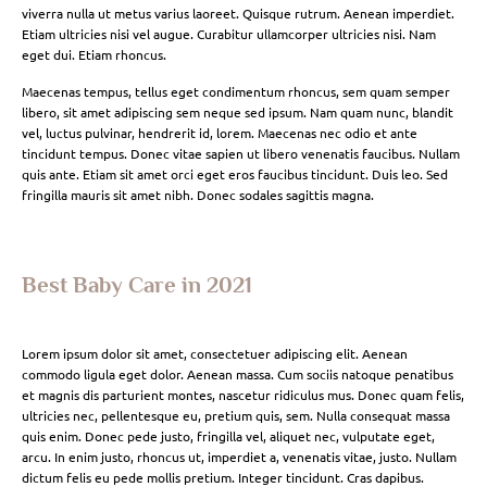
viverra nulla ut metus varius laoreet. Quisque rutrum. Aenean imperdiet.
Etiam ultricies nisi vel augue. Curabitur ullamcorper ultricies nisi. Nam
eget dui. Etiam rhoncus.
Maecenas tempus, tellus eget condimentum rhoncus, sem quam semper
libero, sit amet adipiscing sem neque sed ipsum. Nam quam nunc, blandit
vel, luctus pulvinar, hendrerit id, lorem. Maecenas nec odio et ante
tincidunt tempus. Donec vitae sapien ut libero venenatis faucibus. Nullam
quis ante. Etiam sit amet orci eget eros faucibus tincidunt. Duis leo. Sed
fringilla mauris sit amet nibh. Donec sodales sagittis magna.
Best Baby Care in 2021
Lorem ipsum dolor sit amet, consectetuer adipiscing elit. Aenean
commodo ligula eget dolor. Aenean massa. Cum sociis natoque penatibus
et magnis dis parturient montes, nascetur ridiculus mus. Donec quam felis,
ultricies nec, pellentesque eu, pretium quis, sem. Nulla consequat massa
quis enim. Donec pede justo, fringilla vel, aliquet nec, vulputate eget,
arcu. In enim justo, rhoncus ut, imperdiet a, venenatis vitae, justo. Nullam
dictum felis eu pede mollis pretium. Integer tincidunt. Cras dapibus.