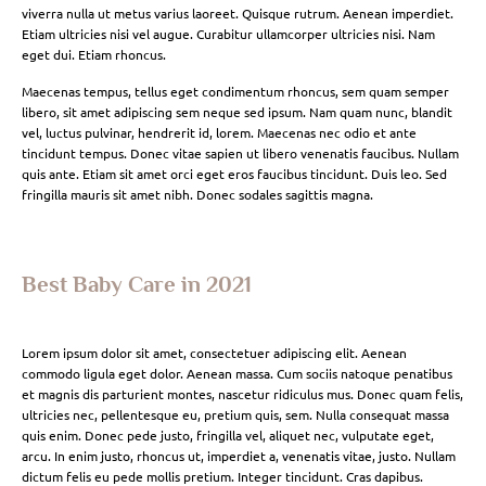
viverra nulla ut metus varius laoreet. Quisque rutrum. Aenean imperdiet.
Etiam ultricies nisi vel augue. Curabitur ullamcorper ultricies nisi. Nam
eget dui. Etiam rhoncus.
Maecenas tempus, tellus eget condimentum rhoncus, sem quam semper
libero, sit amet adipiscing sem neque sed ipsum. Nam quam nunc, blandit
vel, luctus pulvinar, hendrerit id, lorem. Maecenas nec odio et ante
tincidunt tempus. Donec vitae sapien ut libero venenatis faucibus. Nullam
quis ante. Etiam sit amet orci eget eros faucibus tincidunt. Duis leo. Sed
fringilla mauris sit amet nibh. Donec sodales sagittis magna.
Best Baby Care in 2021
Lorem ipsum dolor sit amet, consectetuer adipiscing elit. Aenean
commodo ligula eget dolor. Aenean massa. Cum sociis natoque penatibus
et magnis dis parturient montes, nascetur ridiculus mus. Donec quam felis,
ultricies nec, pellentesque eu, pretium quis, sem. Nulla consequat massa
quis enim. Donec pede justo, fringilla vel, aliquet nec, vulputate eget,
arcu. In enim justo, rhoncus ut, imperdiet a, venenatis vitae, justo. Nullam
dictum felis eu pede mollis pretium. Integer tincidunt. Cras dapibus.