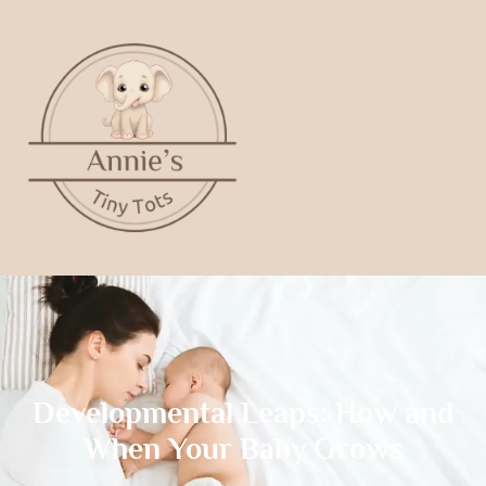
Developmental Leaps: How and
When Your Baby Grows