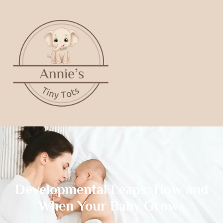
Developmental Leaps: How and
When Your Baby Grows