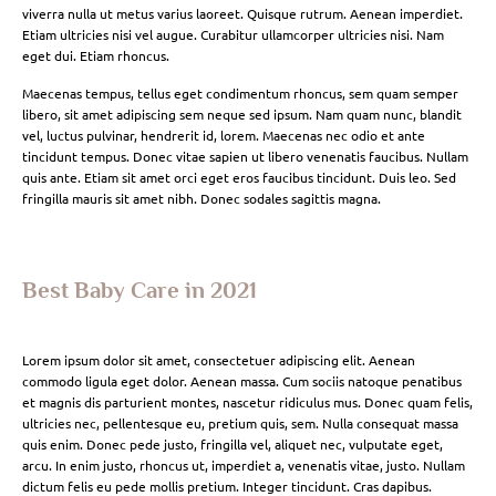
viverra nulla ut metus varius laoreet. Quisque rutrum. Aenean imperdiet.
Etiam ultricies nisi vel augue. Curabitur ullamcorper ultricies nisi. Nam
eget dui. Etiam rhoncus.
Maecenas tempus, tellus eget condimentum rhoncus, sem quam semper
libero, sit amet adipiscing sem neque sed ipsum. Nam quam nunc, blandit
vel, luctus pulvinar, hendrerit id, lorem. Maecenas nec odio et ante
tincidunt tempus. Donec vitae sapien ut libero venenatis faucibus. Nullam
quis ante. Etiam sit amet orci eget eros faucibus tincidunt. Duis leo. Sed
fringilla mauris sit amet nibh. Donec sodales sagittis magna.
Best Baby Care in 2021
Lorem ipsum dolor sit amet, consectetuer adipiscing elit. Aenean
commodo ligula eget dolor. Aenean massa. Cum sociis natoque penatibus
et magnis dis parturient montes, nascetur ridiculus mus. Donec quam felis,
ultricies nec, pellentesque eu, pretium quis, sem. Nulla consequat massa
quis enim. Donec pede justo, fringilla vel, aliquet nec, vulputate eget,
arcu. In enim justo, rhoncus ut, imperdiet a, venenatis vitae, justo. Nullam
dictum felis eu pede mollis pretium. Integer tincidunt. Cras dapibus.