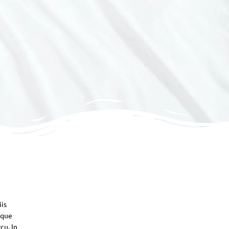
iis
sque
cu. In