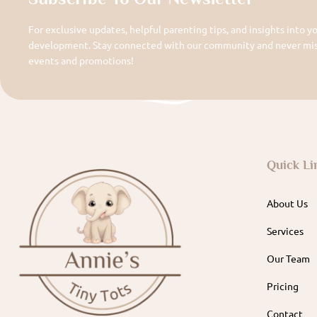
For exclusive updates, helpful parenting tips, and insights into yo
development. Stay connected with our community and never miss
events and promotions!
Quick Li
About Us
Services
Our Team
Pricing
Contact