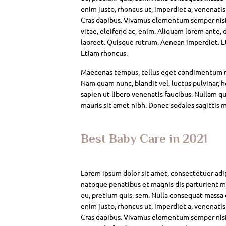
enim justo, rhoncus ut, imperdiet a, venenatis
Cras dapibus. Vivamus elementum semper nisi. 
vitae, eleifend ac, enim. Aliquam lorem ante, da
laoreet. Quisque rutrum. Aenean imperdiet. Eti
Etiam rhoncus.
Maecenas tempus, tellus eget condimentum rh
Nam quam nunc, blandit vel, luctus pulvinar, 
sapien ut libero venenatis faucibus. Nullam qui
mauris sit amet nibh. Donec sodales sagittis 
Best Baby Care in 2021
Lorem ipsum dolor sit amet, consectetuer adi
natoque penatibus et magnis dis parturient mo
eu, pretium quis, sem. Nulla consequat massa qu
enim justo, rhoncus ut, imperdiet a, venenatis
Cras dapibus. Vivamus elementum semper nisi. 