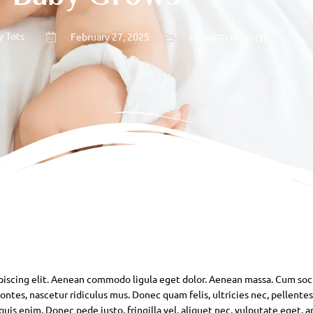
y Tots
February 27, 2025
MOVIETORRENTS
piscing elit. Aenean commodo ligula eget dolor. Aenean massa. Cum soc
ntes, nascetur ridiculus mus. Donec quam felis, ultricies nec, pellente
is enim. Donec pede justo, fringilla vel, aliquet nec, vulputate eget, ar