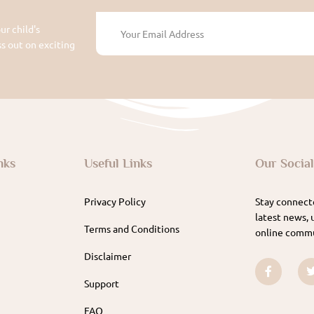
ur child's
 out on exciting
nks
Useful Links
Our Socia
Privacy Policy
Stay connecte
latest news, 
Terms and Conditions
online commu
Disclaimer
Support
FAQ