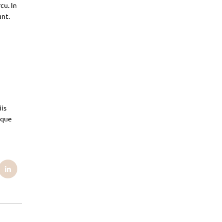
cu. In
unt.
iis
sque