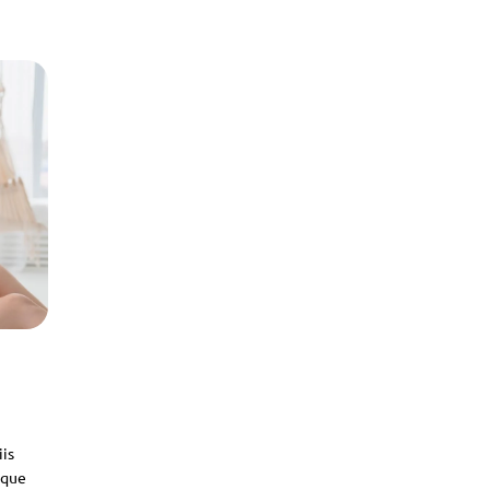
iis
sque