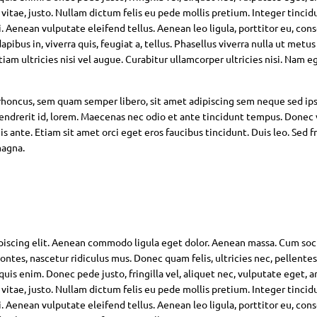
 vitae, justo. Nullam dictum felis eu pede mollis pretium. Integer tincid
Aenean vulputate eleifend tellus. Aenean leo ligula, porttitor eu, con
pibus in, viverra quis, feugiat a, tellus. Phasellus viverra nulla ut metus
am ultricies nisi vel augue. Curabitur ullamcorper ultricies nisi. Nam eg
oncus, sem quam semper libero, sit amet adipiscing sem neque sed ip
hendrerit id, lorem. Maecenas nec odio et ante tincidunt tempus. Donec 
s ante. Etiam sit amet orci eget eros faucibus tincidunt. Duis leo. Sed fr
magna.
piscing elit. Aenean commodo ligula eget dolor. Aenean massa. Cum soc
ntes, nascetur ridiculus mus. Donec quam felis, ultricies nec, pellente
is enim. Donec pede justo, fringilla vel, aliquet nec, vulputate eget, ar
 vitae, justo. Nullam dictum felis eu pede mollis pretium. Integer tincid
Aenean vulputate eleifend tellus. Aenean leo ligula, porttitor eu, con