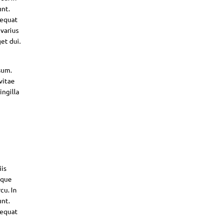
unt.
sequat
 varius
et dui.
sum.
vitae
ingilla
iis
sque
cu. In
unt.
sequat