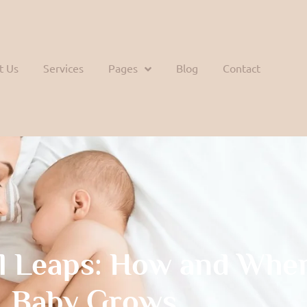
t Us
Services
Pages
Blog
Contact
l Leaps: How and Whe
Baby Grows