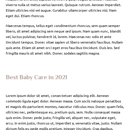
viverra nulla ut metus varius laoreet. Quisque rutrum. Aenean imperdiet.
Etiam ultricies nisi vel augue. Curabitur ullamcorper ultricies nisi. Nam
eget dui. Etiam rhoncus.
Maecenas tempus, tellus eget condimentum rhoncus, sem quam semper
libero, sit amet adipiscing sem neque sed ipsum. Nam quam nunc, blandit
vel, luctus pulvinar, hendrerit id, lorem. Maecenas nec odio et ante
tincidunt tempus. Donec vitae sapien ut libero venenatis faucibus. Nullam
quis ante. Etiam sit amet orci eget eros faucibus tincidunt. Duis leo. Sed
fringilla mauris sit amet nibh. Donec sodales sagittis magna.
Best Baby Care in 2021
Lorem ipsum dolor sit amet, consectetuer adipiscing elit. Aenean
commodo ligula eget dolor. Aenean massa. Cum sociis natoque penatibus
et magnis dis parturient montes, nascetur ridiculus mus. Donec quam felis,
ultricies nec, pellentesque eu, pretium quis, sem. Nulla consequat massa
quis enim. Donec pede justo, fringilla vel, aliquet nec, vulputate eget,
arcu. In enim justo, rhoncus ut, imperdiet a, venenatis vitae, justo. Nullam
dictum felis eu pede mollis pretium. Integer tincidunt. Cras dapibus.