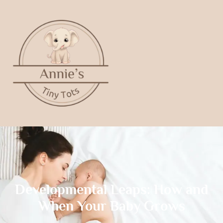
Developmental Leaps: How and
When Your Baby Grows