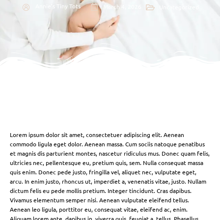
Annie's Tiny Tots
March 4, 2026
Uncategorized
Lorem ipsum dolor sit amet, consectetuer adipiscing elit. Aenean
commodo ligula eget dolor. Aenean massa. Cum sociis natoque penatibus
et magnis dis parturient montes, nascetur ridiculus mus. Donec quam felis,
ultricies nec, pellentesque eu, pretium quis, sem. Nulla consequat massa
quis enim. Donec pede justo, fringilla vel, aliquet nec, vulputate eget,
arcu. In enim justo, rhoncus ut, imperdiet a, venenatis vitae, justo. Nullam
dictum felis eu pede mollis pretium. Integer tincidunt. Cras dapibus.
Vivamus elementum semper nisi. Aenean vulputate eleifend tellus.
Aenean leo ligula, porttitor eu, consequat vitae, eleifend ac, enim.
Aliquam lorem ante, dapibus in, viverra quis, feugiat a, tellus. Phasellus