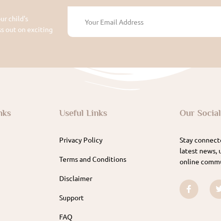
ur child's
 out on exciting
nks
Useful Links
Our Socia
Privacy Policy
Stay connecte
latest news, 
Terms and Conditions
online commu
Disclaimer
Support
FAQ