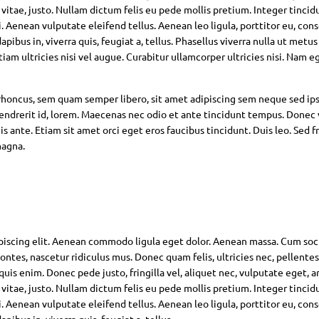
 vitae, justo. Nullam dictum felis eu pede mollis pretium. Integer tincid
Aenean vulputate eleifend tellus. Aenean leo ligula, porttitor eu, con
pibus in, viverra quis, feugiat a, tellus. Phasellus viverra nulla ut metus
am ultricies nisi vel augue. Curabitur ullamcorper ultricies nisi. Nam eg
oncus, sem quam semper libero, sit amet adipiscing sem neque sed ip
hendrerit id, lorem. Maecenas nec odio et ante tincidunt tempus. Donec 
s ante. Etiam sit amet orci eget eros faucibus tincidunt. Duis leo. Sed fr
magna.
piscing elit. Aenean commodo ligula eget dolor. Aenean massa. Cum soc
ntes, nascetur ridiculus mus. Donec quam felis, ultricies nec, pellente
is enim. Donec pede justo, fringilla vel, aliquet nec, vulputate eget, ar
 vitae, justo. Nullam dictum felis eu pede mollis pretium. Integer tincid
Aenean vulputate eleifend tellus. Aenean leo ligula, porttitor eu, con
pibus in, viverra quis, feugiat a, tellus.