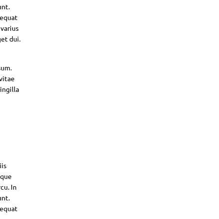
unt.
sequat
 varius
et dui.
sum.
vitae
ingilla
iis
sque
cu. In
unt.
sequat