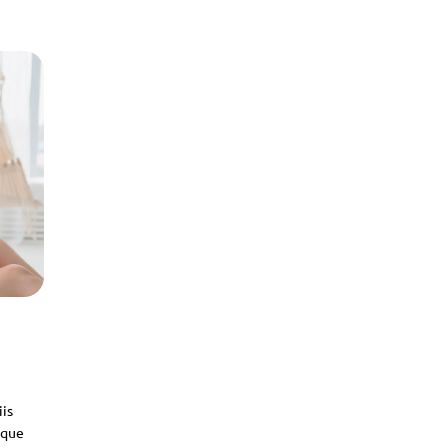
iis
sque