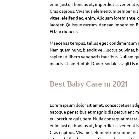
enim justo, rhoncus ut, imperdiet a, venenatis
Cras dapibus. Vivamus elementum semper nisi. 
vitae, eleifend ac, enim. Aliquam lorem ante, da
laoreet. Quisque rutrum. Aenean imperdiet. Eti
Etiam rhoncus.
Maecenas tempus, tellus eget condimentum rh
Nam quam nunc, blandit vel, luctus pulvinar, 
sapien ut libero venenatis faucibus. Nullam qui
mauris sit amet nibh. Donec sodales sagittis 
Best Baby Care in 2021
Lorem ipsum dolor sit amet, consectetuer adi
natoque penatibus et magnis dis parturient mo
eu, pretium quis, sem. Nulla consequat massa qu
enim justo, rhoncus ut, imperdiet a, venenatis
Cras dapibus. Vivamus elementum semper nisi. 
vitae, eleifend ac, enim. Aliquam lorem ante, da