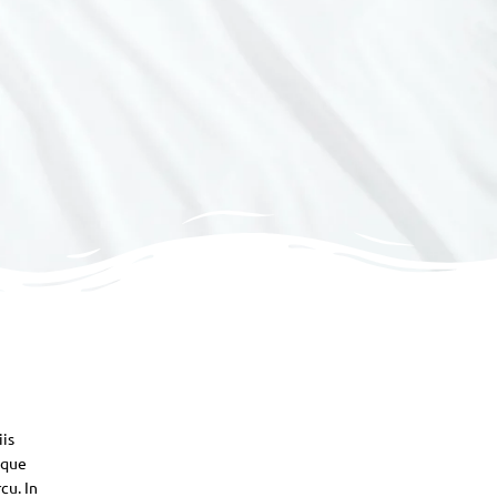
iis
sque
cu. In