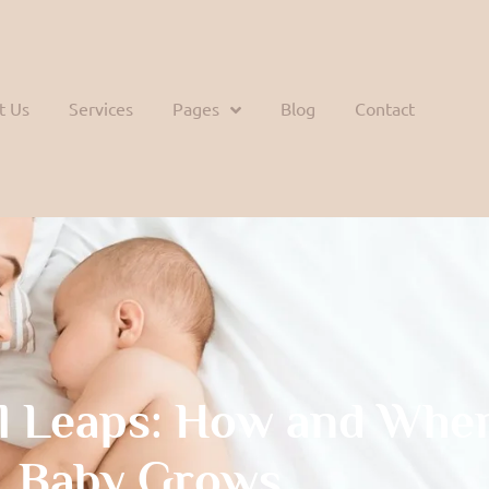
t Us
Services
Pages
Blog
Contact
l Leaps: How and Whe
Baby Grows