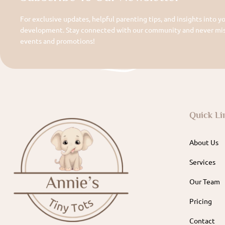
For exclusive updates, helpful parenting tips, and insights into yo
development. Stay connected with our community and never miss
events and promotions!
Quick Li
About Us
Services
Our Team
Pricing
Contact