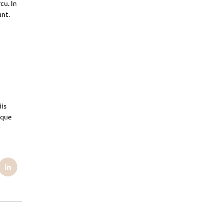
cu. In
unt.
iis
sque