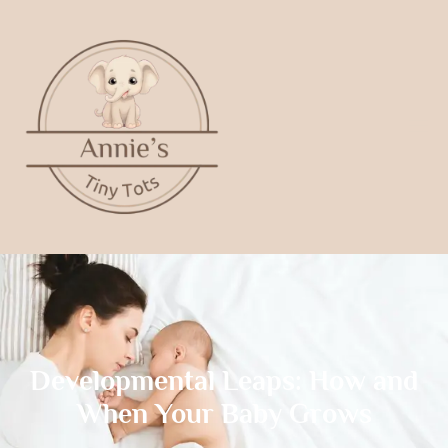
Developmental Leaps: How and
When Your Baby Grows