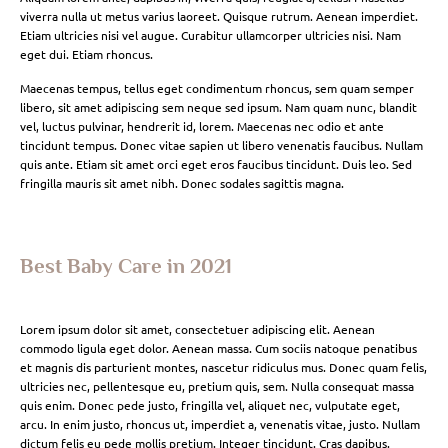
viverra nulla ut metus varius laoreet. Quisque rutrum. Aenean imperdiet.
Etiam ultricies nisi vel augue. Curabitur ullamcorper ultricies nisi. Nam
eget dui. Etiam rhoncus.
Maecenas tempus, tellus eget condimentum rhoncus, sem quam semper
libero, sit amet adipiscing sem neque sed ipsum. Nam quam nunc, blandit
vel, luctus pulvinar, hendrerit id, lorem. Maecenas nec odio et ante
tincidunt tempus. Donec vitae sapien ut libero venenatis faucibus. Nullam
quis ante. Etiam sit amet orci eget eros faucibus tincidunt. Duis leo. Sed
fringilla mauris sit amet nibh. Donec sodales sagittis magna.
Best Baby Care in 2021
Lorem ipsum dolor sit amet, consectetuer adipiscing elit. Aenean
commodo ligula eget dolor. Aenean massa. Cum sociis natoque penatibus
et magnis dis parturient montes, nascetur ridiculus mus. Donec quam felis,
ultricies nec, pellentesque eu, pretium quis, sem. Nulla consequat massa
quis enim. Donec pede justo, fringilla vel, aliquet nec, vulputate eget,
arcu. In enim justo, rhoncus ut, imperdiet a, venenatis vitae, justo. Nullam
dictum felis eu pede mollis pretium. Integer tincidunt. Cras dapibus.