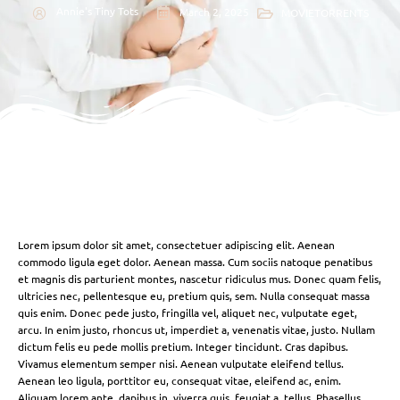
Annie's Tiny Tots
March 2, 2025
MOVIETORRENTS
Lorem ipsum dolor sit amet, consectetuer adipiscing elit. Aenean
commodo ligula eget dolor. Aenean massa. Cum sociis natoque penatibus
et magnis dis parturient montes, nascetur ridiculus mus. Donec quam felis,
ultricies nec, pellentesque eu, pretium quis, sem. Nulla consequat massa
quis enim. Donec pede justo, fringilla vel, aliquet nec, vulputate eget,
arcu. In enim justo, rhoncus ut, imperdiet a, venenatis vitae, justo. Nullam
dictum felis eu pede mollis pretium. Integer tincidunt. Cras dapibus.
Vivamus elementum semper nisi. Aenean vulputate eleifend tellus.
Aenean leo ligula, porttitor eu, consequat vitae, eleifend ac, enim.
Aliquam lorem ante, dapibus in, viverra quis, feugiat a, tellus. Phasellus